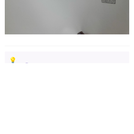
💡
東京都知事(1)第110340号
T7012401039907
050-1808-1919(24時間自動応答)
原宿オフィス
150-0001
東京都渋谷区神宮前6-25-2-403