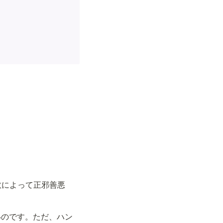
敗によって正邪善悪
いのです。ただ、ハン