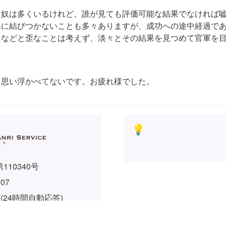
う奴は多くいるけれど、誰が見ても評価可能な結果でなければ
果に結びつかないことも多々ありますが、成功への途中経過で
うなどと歪なことは考えず、淡々とその結果を見つめて官軍を
も思い浮かべてないです。お疲れ様でした。
💡
110340号
907
919(24時間自動応答)