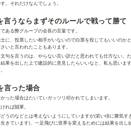
かす。それだけなんでしょう。
を言うならまずそのルールで戦って勝て
父である弊グループの会長の言葉です。
議士に、投票したい相手がいないので白票を投じてもいいのか
ださいと言われたこともあります。
に文句を言うのは、やらない言い訳だと思われても仕方ない。
て結果を出した上で建設的に意見したらいいなと、私も思いま
す。
を言った場合
なかった場合はたいていガッツリ叩かれてしまいます。
負ければ賊軍。
どうのなどとは考えないようにしていますが(若い頃に勝気す
生きています)、一足飛びに世界を変えるためには結果を出し