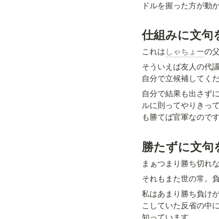
ドルを握った方が動
仕組みに文句
これは
しゃちょー
の
そういえば友人の代
自分で立候補してく
自分で結果も出さず
ルに則ってやりきっ
も勝てば官軍なので
勝たずに文句
まぁつまり勝ち切れ
それもまた世の常。
私はあまり勝ち負けが
こしていた反省の中に
知っています。