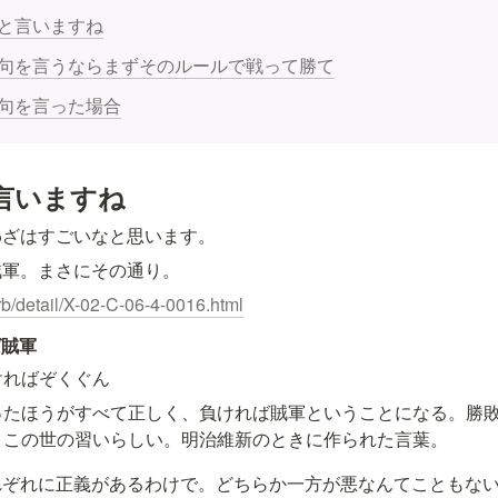
と言いますね
句を言うならまずそのルールで戦って勝て
句を言った場合
言いますね
わざはすごいなと思います。
賊軍。まさにその通り。
erb/detail/X-02-C-06-4-0016.html
ば賊軍
ければぞくぐん
ったほうがすべて正しく、負ければ賊軍ということになる。勝
、この世の習いらしい。明治維新のときに作られた言葉。
れぞれに正義があるわけで。どちらか一方が悪なんてこともな