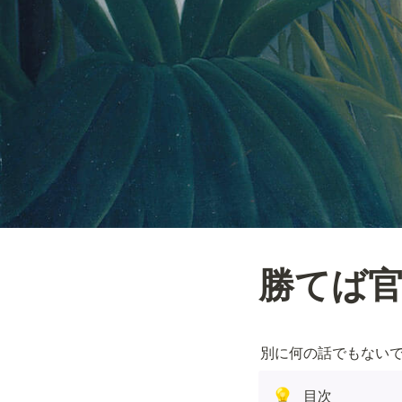
勝てば
別に何の話でもない
目次
💡