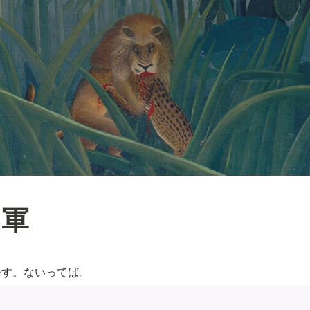
官軍
です。ないってば。