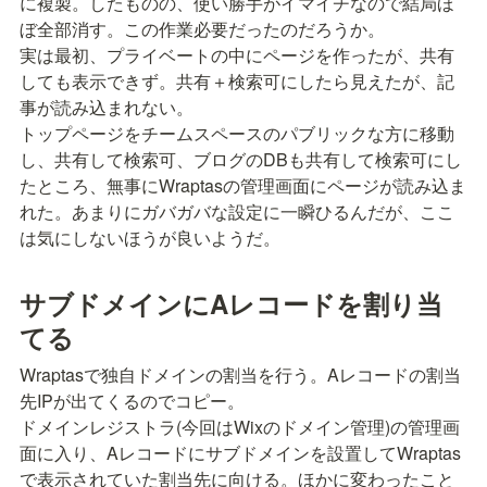
に複製。したものの、使い勝手がイマイチなので結局ほ
ぼ全部消す。この作業必要だったのだろうか。

実は最初、プライベートの中にページを作ったが、共有
しても表示できず。共有＋検索可にしたら見えたが、記
事が読み込まれない。

トップページをチームスペースのパブリックな方に移動
し、共有して検索可、ブログのDBも共有して検索可にし
たところ、無事にWraptasの管理画面にページが読み込ま
れた。あまりにガバガバな設定に一瞬ひるんだが、ここ
は気にしないほうが良いようだ。
サブドメインにAレコードを割り当
てる
Wraptasで独自ドメインの割当を行う。Aレコードの割当
先IPが出てくるのでコピー。

ドメインレジストラ(今回はWixのドメイン管理)の管理画
面に入り、Aレコードにサブドメインを設置してWraptas
で表示されていた割当先に向ける。ほかに変わったこと