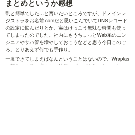
まとめというか感想
割と簡単でした…と言いたいところですが、ドメインレ
ジストラをお名前.comだと思いこんでいてDNSレコード
の設定に悩んだりとか、実はけっこう無駄な時間も使っ
てしまったのでした。社内にもうちょっとWeb系のエン
ジニアやサバ管を増やしておこうなどと思う今日このご
ろ。とりあえず何でも手作り。
一度できてしまえばなんということはないので、Wraptas
の契約を２件に増やして社長のブログも作ったのでし
た。社長ブログはこちらから
→
https://nksceo.nkservice.co.jp
NKSの社長ブログ的な
会社について詳しくはこちら→https://www.nkservice.co.jp/
https://ceoblog.nkservice.co.jp