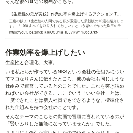
そんな彼の直近の動画がこちら。
【生産性の鬼が実践】作業効率を爆上げするアクション TOP10
三度の飯より生産性の人間である私が厳選した最新版の10選を紹介しま
す。 「10選すべてを取り入れて欲しい」という思いで作った珠玉のラ
ンキングです。 特に第1位はこれまで紹介してこなかったことに絶望し
https://youtu.be/zmcIcRJuOCU?si=llJJVRW4m0cqS7kN
て、YouTubeチャンネルを消す寸前までいきました。 無駄なことは徹
底的に全部削り、やるべきことに注力できる人生にしましょう。 ■動画
で紹介したおすすめの商品 ロジクール ワイヤレス トラックボール MX
ERGO https://amzn.to/3z0wSTu Apple AirPods Pro
作業効率を爆上げしたい
https://amzn.to/3xtQ8bw Bose QuietComfort Ultra Earbuds
https://amzn.to/3KUbh1H ■動画で紹介したおすすめのサービス テック
生産性と合理化、大事。
キャンプ スキルカレッジ https://tech-camp.in/lps/skill_college Rainy
Mood レイニームード https://www.rainymood.com/ YouTube Summary
いま私たちが作っているNKSという会社の仕組みについ
with ChatGPT & Claude
https://chromewebstore.google.com/detail/youtube-summary-with-
てマコなりさんに伝えたところ、彼の会社も同じような
chat/nmmicjeknamkfloonkhhcjmomieiodli ■おまけトークで紹介した手
仕組みで運営しているとのことでした。これを突き詰め
作りなんじゃもんじゃゲーム なんじゃもんじゃ設定ショートカット
https://www.icloud.com/shortcuts/fe54a417f6db43cdaa0bac4ee4af754
ればいい会社ができる。ここでいう「いい会社」とは、
4 ■関連動画 【革命的】仕事・勉強・生活すべてが効率アップする歴代
一度できたことは新入社員でもできるような、標準化さ
最強ツール『Notion』を今すぐ使え！ https://www.youtube.com/watch?
v=hYwIVwVWJSU 【絶対やめろ】大人が書いてはいけない文章 TOP10
れた仕組みを持つ会社のことです。
https://www.youtube.com/watch?v=0QEXaUsrC5s 【生産性の鬼】1年
そんなテーマのこちらの動画で冒頭に言われているのが
続けると人生が変わる習慣 TOP20 https://www.youtube.com/watch?
v=E7s0_er743I&t=1939s ＼今なら1週間無料／ ■Makonari Inside
「賢いふりした無能になっていませんか」でした。
Stories https://is.makonari.com/ YouTubeでは話せないマコなり社長の
「裏話」を毎日配信します。 ■新しい仲間を募集中！ 最新の採用情報に
あまりにも強烈な言い回しなのでひえっとなりました。