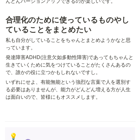
んどんバージョンアップできるのが楽しいです。
級】テックキャンプ エンジニア転職 未経験から最短10週間で稼げるエ
ンジニアになる https://tech-camp.in/expert ↑完全オンラインで挫折せず
学べます ■【経営者/人事担当者向け】テックキャンプ 人材紹介 最短1週
間で厳選されたエンジニアをご紹介 https://tech-camp.in/recruitment
合理化のために使っているものやし
■【あの有名企業も導入】テックキャンプ 法人研修 最新のテクノロジー
ていることをまとめたい
を使いこなす社員が育つ https://tech-camp.in/training ■マコなり社長に
直接人生相談をしたい方へ（公式LINEへ遷移します）
https://liff.line.me/2000224119-1nJvkqxe/landing?
私も自分がしていることをちゃんとまとめようかなと思
follow=%40834zwuvg&lp=jo7jPc&liff_id=2000224119-1nJvkqxe ■マコ
っています。
なり社長のプロフィール 真子 就有(まこゆきなり) 1989年生まれ、福岡
市出身。青山学院大学卒。 大学在学中からプログラミングを独学で学
発達障害ADHD(注意欠如多動性障害)であってもちゃんと
び、大学4年次に起業。Webサービスやアプリを自社でリリース。2014
年よりプログラミング教育事業「テックキャンプ」をスタート。現在は
生きていくために気をつけていることがたくさんあるの
日本最大規模のテクノロジースクールとなっている。2015年Forbes誌
で、誰かの役に立つかもしれないですし。
「注目のUnder30起業家10人」に選出。 ■YouTubeビジネス関係のお問
い合わせ（企業案件・コラボ等）
いずれにせよ、有能無能という強烈な言葉で人を選別す
https://forms.gle/YWXVuj9KrCKAB5ZE9 ■動画制作 原稿：マコなり社長
編集・サムネイル：マコなり社長監修のもとスタッフが作成 ■マコなり
る必要はありませんが、能力がどんどん増える方が人生
社長の商品・サービス紹介のスタンス このチャンネルでは「人生にサ
は面白いので、皆様にもオススメします。
プライズのある内容を伝えたい」と考え、日々動画投稿をしています。
動画内で取り上げている商品・サービスは、マコなり社長が実際に使っ
てみて本当に良かったものしかありません。 本当に良いと思っている
商品・サービスを紹介する際に、何かしらの紹介料をいただけるならい
ただくというスタンスで、アフィリエイト等を使用しています。 あく
までも、紹介料を目的とした商品・サービス紹介ではないことをご理解
いただければ幸いです。 ■使用曲 Upbeat Corporate Motivational
Inspiring Ambient https://audiojungle.net/item/ambient-... Success
💡
https://audiojungle.net/item/good-sta... Trendsetter - Mood Maze Music