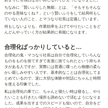
ついては以下のリンクよりご確認ください
https://www.wantedly.com/companies/company_5232702 ■衣装
ちなみに「賢いふりした無能」とは、「そもそもそんな
WWS（ワークウェアスーツ） 私が1年以上セットアップを愛用してい
のやる意味なくね？」という賢いふりをして結局何もし
るWWSにお声がけいただき、アンバサダーになりました。 ＼クーポン
を使うと1000円OFFで購入できます／
ていない人のこと、とマコなり社長は定義しています。
https://www.workwearsuit.com/contents/products 購入時にクーポンコー
ド【makonari】を入力してください。 ■自宅に届くワインスクール
何もしないよりも、作業効率を上げてやりたいことをど
HOMEWiNE（ホームワイン） 何度か動画で紹介しているホームワイン
んどんやっていく方が結果的に有能になります。
さんにお声がけいただき、アンバサダーになりました！本当に美味しい
ワインと教養を同時に手に入れられるので、ぜひご購入ください。 ＼
クーポンを使うと1,000円OFFで購入できます／
https://shop.homewine.jp/lp?u=iOae5L8GMj 購入時にクーポンコード
合理化ばっかりしていると…
【makonari】を入力してください。 🍀マコなり社長公式LINEアカウン
トはこちら⬇️ http://nav.cx/CagfiW 【「アプリで開く」を押してくださ
合理化の鬼・マコなり社長は自分で合理化していろんな
い】 ■マコなり社長おすすめ本 ◎マインドセット編 自分の中に毒を持
てhttps://amzn.to/2A4lmId 反応しない練習 https://amzn.to/2WZSudy 嫌
ものをものを捨てすぎて友達に捨てられたという持ちネ
われる勇気 https://amzn.to/3aAzmGX 幸せになる勇気
タがある人ですが、実際には普通に喋ったら物腰の柔ら
https://amzn.to/39ySC6y ７つの習慣 https://amzn.to/2JA1Dl3 ◎基礎ス
キル編 改訂新版書く技術・伝える技術 https://amzn.to/39BfSAK ノンデ
かい親しみやすい人です。基本的なことは合理化してま
ザイナーズブック https://amzn.to/2w3V5s1 ゼロ秒思考 頭がよくなる世
とめているので、逆に大切な体験や対話にちゃんと時間
界一シンプルなトレーニング https://amzn.to/33Y1lhw ◎ビジネス思考
編 ハイパワーマーケティング https://amzn.to/2wUyiiB ブルーオーシャ
を使える印象でした。
ン戦略 https://amzn.to/2WVx4hP イシューからはじめよ
https://amzn.to/2yoZeaM ◎キャリア編 転職の思考法
私は合理化の果てに、ちゃんと寝たい時は寝るし、やり
https://amzn.to/3aC6Y7E ※上記リンクURLはAmazonアソシエイトのリ
たいことも行きたい場所も諦めないで済むようになりま
ンクを使用しています。 ■マコなり社長のX
https://twitter.com/mako_yukinari ■マコなり社長のInstagram
した。成果を出すまでのスピードも短いので、自分をど
https://www.instagram.com/makonarishacho/ ■【実績No.1/日本最大