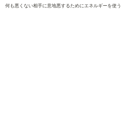
何も悪くない相手に意地悪するためにエネルギーを使う
のと、なりたい自分をどんどん見つけて達成していくの
と、どちらが幸せかといえば少なくとも私は後者だと思
っています。
なんやかんや幸せな毎日です。今日も幸せだったし、き
っと明日も幸せ。
💡
東京都知事(1)第110340号
T7012401039907
050-1808-1919(24時間自動応答)
原宿オフィス
150-0001